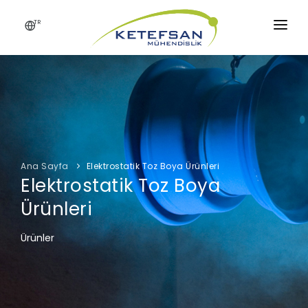
TR
ANA SAYFA
KURUMSAL
ÜRÜNLER
UYGULAMALAR
Ana Sayfa
Elektrostatik Toz Boya Ürünleri
Elektrostatik Toz Boya
MALZEMELER
Ürünleri
DESTEK
Ürünler
İLETİŞİM