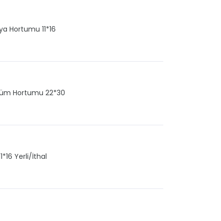
oya Hortumu 11*16
üşüm Hortumu 22*30
16 Yerli/İthal