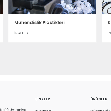
Mühendislik Plastikleri
K
İNCELE
İ
LİNKLER
ÜRÜNLER
k No:10 Ümraniye
Kurumsal
Mühendislik P